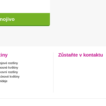
nojivo
tiny
Zůstaňte v kontaktu
jové rostliny
nosné květiny
ovní rostliny
kónové květiny
hideje