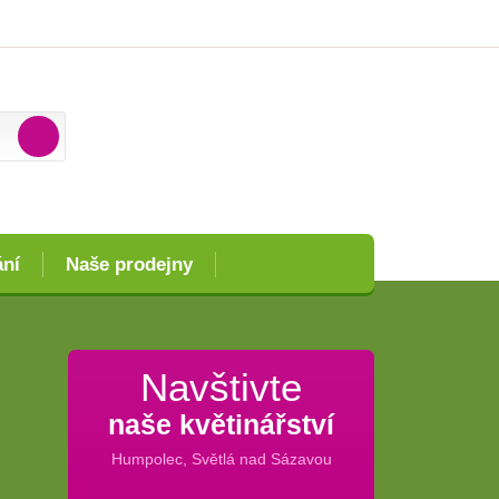
ání
Naše prodejny
Navštivte
naše květinářství
Humpolec, Světlá nad Sázavou