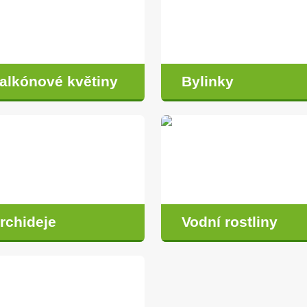
alkónové květiny
Bylinky
rchideje
Vodní rostliny