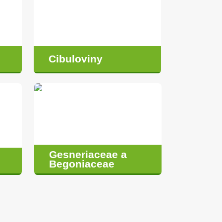
Cibuloviny
Gesneriaceae a
Begoniaceae