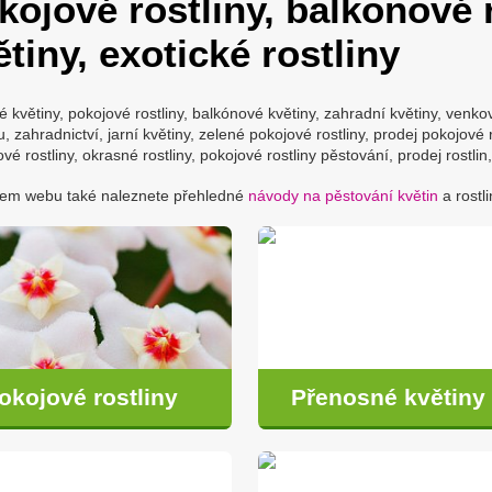
kojové rostliny, balkonové r
ětiny, exotické rostliny
é květiny, pokojové rostliny, balkónové květiny, zahradní květiny, venkov
u, zahradnictví, jarní květiny, zelené pokojové rostliny, prodej pokojové
vé rostliny, okrasné rostliny, pokojové rostliny pěstování, prodej rostlin,
em webu také naleznete přehledné
návody na pěstování květin
a rostli
okojové rostliny
Přenosné květiny