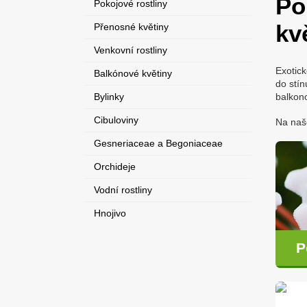
Po
Pokojové rostliny
kv
Přenosné květiny
Venkovní rostliny
Exotick
Balkónové květiny
do stín
Bylinky
balkono
Cibuloviny
Na naš
Gesneriaceae a Begoniaceae
Orchideje
Vodní rostliny
Hnojivo
P