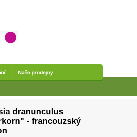
ání
Naše prodejny
sia dranunculus
erkorn" - francouzský
on