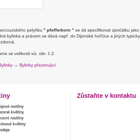
rancouzského pelyňku
" pfefferkorn "
se dá specifikovat zpočátku jako 
ilná bylinka a právem se dává např. do Dijonské hořčice a jiných typicky
zdorná.
e ve velikosti viz. obr. č.2.
Bylinky
→
Bylinky přezimující
tiny
Zůstaňte v kontaktu
jové rostliny
nosné květiny
ovní rostliny
kónové květiny
hideje