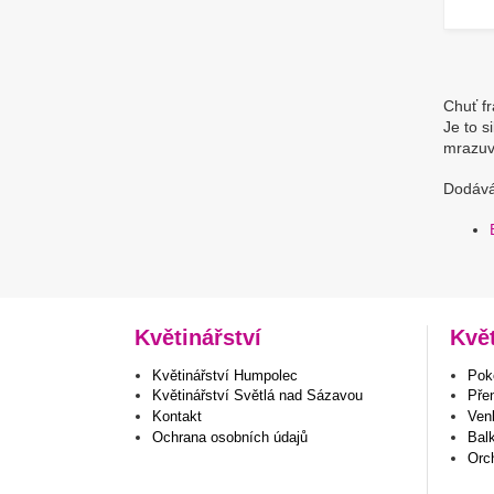
Chuť f
Je to s
mrazuv
Dodávám
Květinářství
Kvě
Květinářství Humpolec
Poko
Květinářství Světlá nad Sázavou
Pře
Kontakt
Venk
Ochrana osobních údajů
Bal
Orc