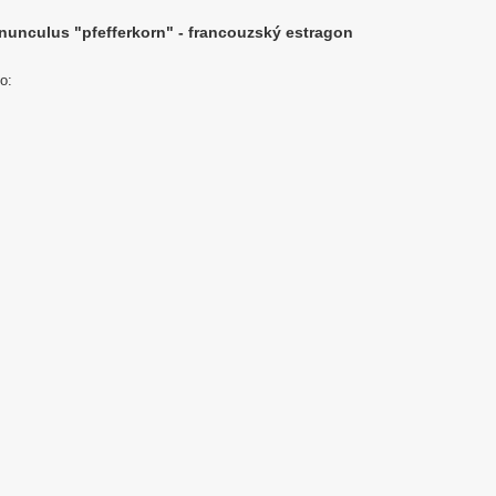
anunculus "pfefferkorn" - francouzský estragon
o: