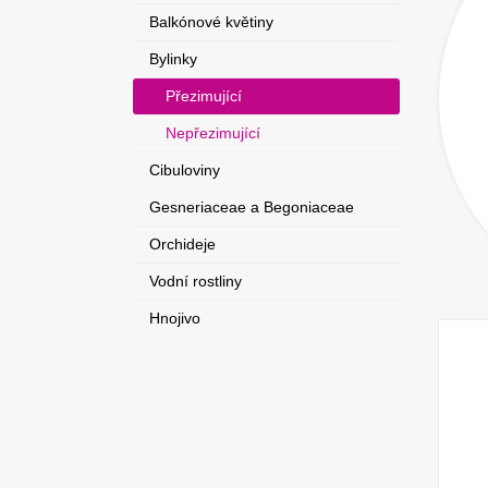
Balkónové květiny
Bylinky
Přezimující
Nepřezimující
Cibuloviny
Gesneriaceae a Begoniaceae
Orchideje
Vodní rostliny
Hnojivo