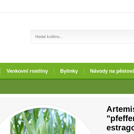
Venkovní rostliny
Bylinky
Návody na pěstov
Artemi
"pfeff
estrag