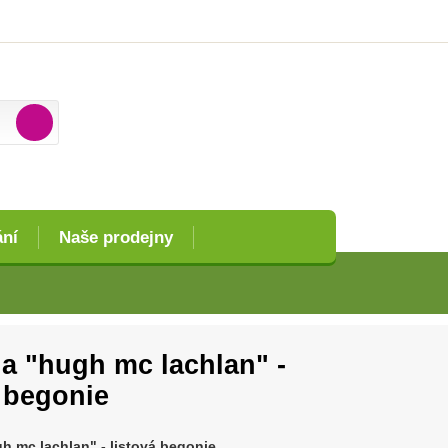
ání
Naše prodejny
a "hugh mc lachlan" -
á begonie
h mc lachlan" - listová begonie