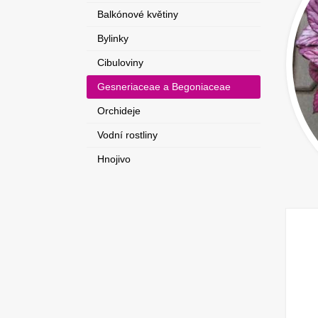
Balkónové květiny
Bylinky
Cibuloviny
Gesneriaceae a Begoniaceae
Orchideje
Vodní rostliny
Hnojivo