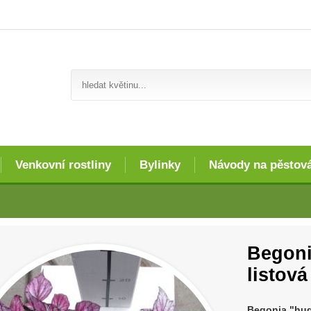
Venkovní rostliny
Bylinky
Návody na pěstov
Begoni
listov
Begonia "hug