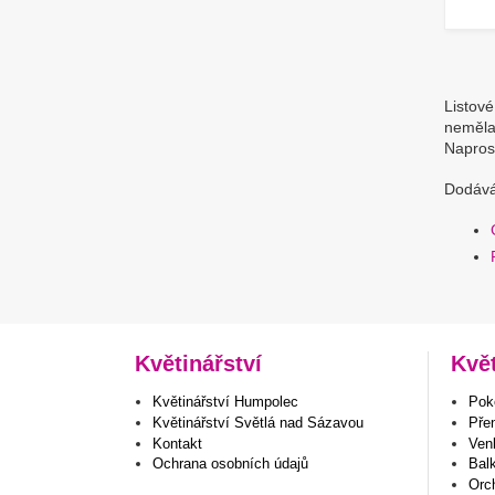
Listové
neměla 
Napros
Dodává
Květinářství
Kvě
Květinářství Humpolec
Poko
Květinářství Světlá nad Sázavou
Pře
Kontakt
Venk
Ochrana osobních údajů
Bal
Orc