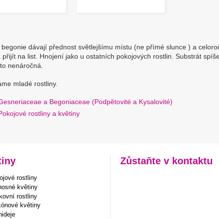
 begonie dávají přednost světlejšímu místu (ne přímé slunce ) a celor
přijít na list. Hnojení jako u ostatních pokojových rostlin. Substrát spíše
to nenáročná.
me mladé rostliny.
Gesneriaceae a Begoniaceae (Podpětovité a Kysalovité)
Pokojové rostliny a květiny
tiny
Zůstaňte v kontaktu
jové rostliny
nosné květiny
ovní rostliny
kónové květiny
hideje