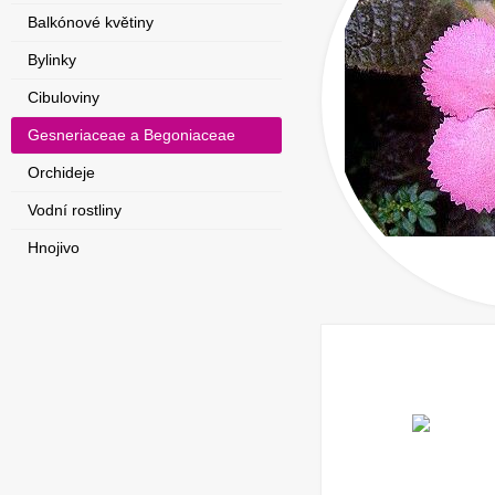
Balkónové květiny
Bylinky
Cibuloviny
Gesneriaceae a Begoniaceae
Orchideje
Vodní rostliny
Hnojivo