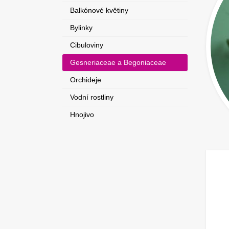
Balkónové květiny
Bylinky
Cibuloviny
Gesneriaceae a Begoniaceae
Orchideje
Vodní rostliny
Hnojivo