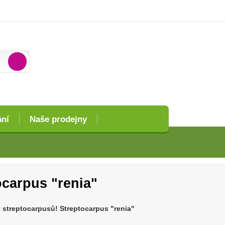
ání
Naše prodejny
ocarpus "renia"
 streptocarpusů! Streptocarpus "renia"