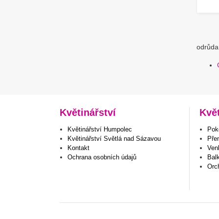
odrůda 
Květinářství
Kvě
Květinářství Humpolec
Poko
Květinářství Světlá nad Sázavou
Pře
Kontakt
Venk
Ochrana osobních údajů
Bal
Orc