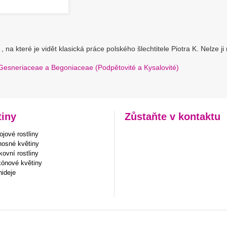
, na které je vidět klasická práce polského šlechtitele Piotra K. Nelze ji
Gesneriaceae a Begoniaceae (Podpětovité a Kysalovité)
tiny
Zůstaňte v kontaktu
jové rostliny
nosné květiny
ovní rostliny
kónové květiny
hideje