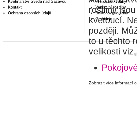
Květinářství Světlá nad Sázavou
Přenosné květiny
Kontakt
Venkovní rostliny
rostliny jso
Ochrana osobních údajů
Balkónové květiny
kvetoucí. Ne
Orchideje
později. Může
to u těchto
velikosti viz.
Pokojové 
Zobrazit více informací 