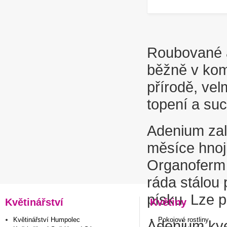
Roubované a
běžně v kome
přírodě, vel
topení a suc
Adenium zal
měsíce hnoj
Organoferm 
ráda stálou
písku. Lze 
Květinářství
Květiny
Květinářství Humpolec
Pokojové rostliny
Adenium kv