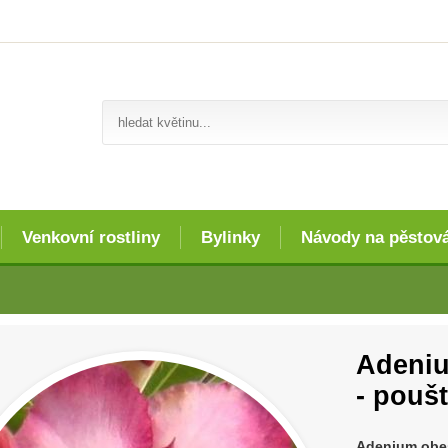
Venkovní rostliny
Bylinky
Návody na pěstov
Adeniu
- poušt
Adenium obes