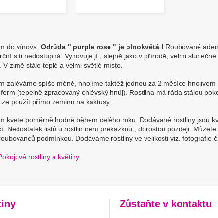
m do vínova.
Odrůda " purple rose " je plnokvětá !
Roubované adeni
ční síti nedostupná. Vyhovuje jí , stejně jako v přírodě, velmi slunečné
 V zimě stále teplé a velmi světlé místo.
m zaléváme spíše méně, hnojíme taktéž jednou za 2 měsíce hnojivem n
ferm (tepelně zpracovaný chlévský hnůj). Rostlina má ráda stálou pok
Lze použít přímo zeminu na kaktusy.
m kvete poměrně hodně během celého roku. Dodávané rostliny jsou kva
í. Nedostatek listů u rostlin není překážkou , dorostou později. Můžete ro
roubovanců podmínkou. Dodáváme rostliny ve velikosti viz. fotografie č.
Pokojové rostliny a květiny
tiny
Zůstaňte v kontaktu