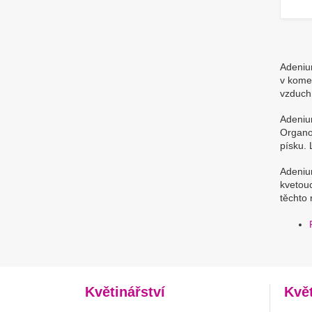
Adeniu
v komer
vzduch.
Adeniu
Organo
písku. 
Adeniu
kvetouc
těchto 
Květinářství
Kvě