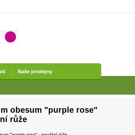
ání
Naše prodejny
m obesum "purple rose"
ní růže
um "purple rose" - pouštní růže