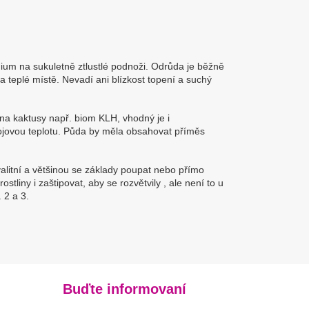
um na sukuletně ztlustlé podnoži. Odrůda je běžně
 a teplé místě. Nevadí ani blízkost topení a suchý
a kaktusy např. biom KLH, vhodný je i
ojovou teplotu. Půda by měla obsahovat příměs
litní a většinou se základy poupat nebo přímo
stliny i zaštipovat, aby se rozvětvily , ale není to u
 2 a 3.
Buďte informovaní