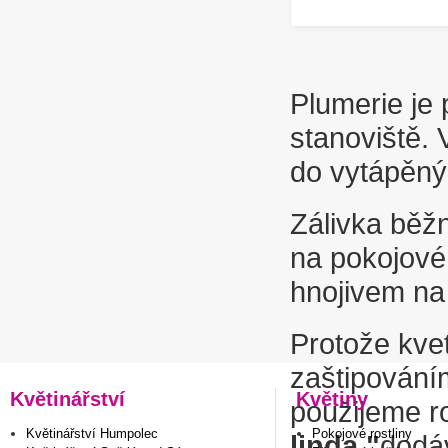
Plumerie je 
stanoviště.
do vytápěný
Zálivka běžn
na pokojové 
hnojivem na 
Protože kve
zaštipování
Květinářství
Květiny
použijeme ro
Květinářství Humpolec
Pokojové rostliny
linda "
dodáv