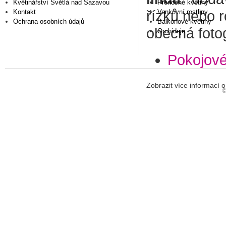
Květinářství Světlá nad Sázavou
Přenosné květiny
Kontakt
Venkovní rostliny
řízků nebo r
Ochrana osobních údajů
Balkónové květiny
obecná fotog
Orchideje
Pokojové 
Zobrazit více informací 