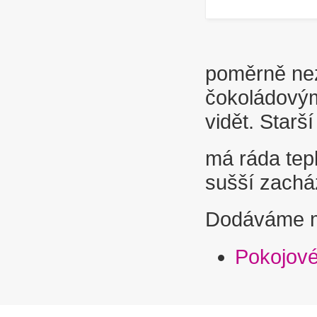
poměrně nez
čokoládovým
vidět. Starší
má ráda tepl
sušší zachá
Dodáváme ml
Pokojové 