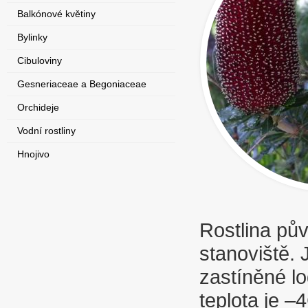
Balkónové květiny
Bylinky
Cibuloviny
Gesneriaceae a Begoniaceae
Orchideje
Vodní rostliny
Hnojivo
Rostlina pů
stanoviště. 
zastíněné lo
teplota je –