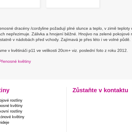
enosné dracény /cordyline požadují plné slunce a teplo, v zimě teploty
h nepřezimuje. Zálivka a hnojení běžné. Hnojivo na zelené pokojové ro
tatně v nádobách před vchody. Zajímavá je přes léto i ve volné půdě.
e v květináči p11 ve velikosti 20cm+ viz. poslední foto z roku 2012.
Přenosné květiny
tiny
Zůstaňte v kontaktu
jové rostliny
nosné květiny
ovní rostliny
kónové květiny
hideje