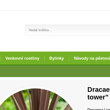
Venkovní rostliny
Bylinky
Návody na pěstov
Dracae
tower" 
Dracaena / co