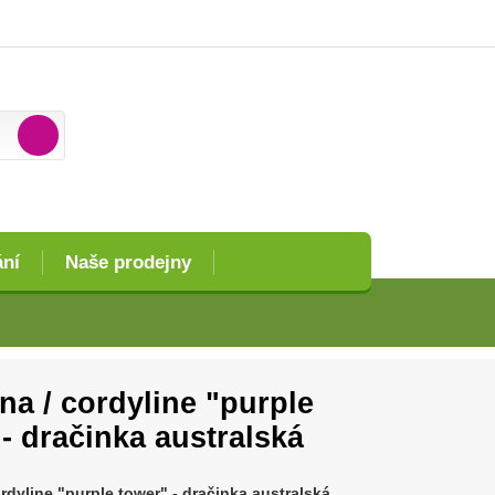
ání
Naše prodejny
na / cordyline "purple
- dračinka australská
rdyline "purple tower" - dračinka australská