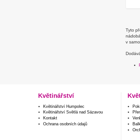
Tyto př
nádobác
v samos
Dodávám
Květinářství
Kvě
Květinářství Humpolec
Poko
Květinářství Světlá nad Sázavou
Pře
Kontakt
Venk
Ochrana osobních údajů
Bal
Orc