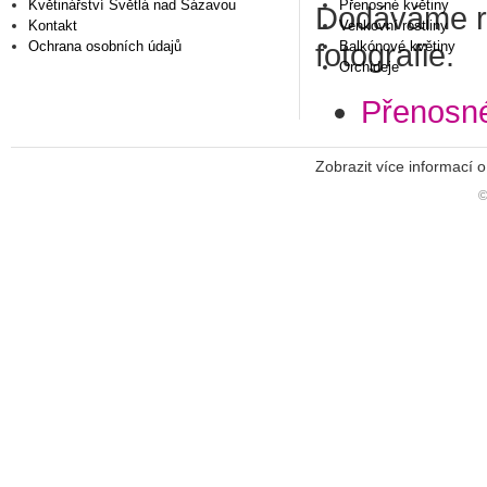
Květinářství Světlá nad Sázavou
Přenosné květiny
Dodáváme ros
Kontakt
Venkovní rostliny
fotografie.
Ochrana osobních údajů
Balkónové květiny
Orchideje
Přenosné
Zobrazit více informací 