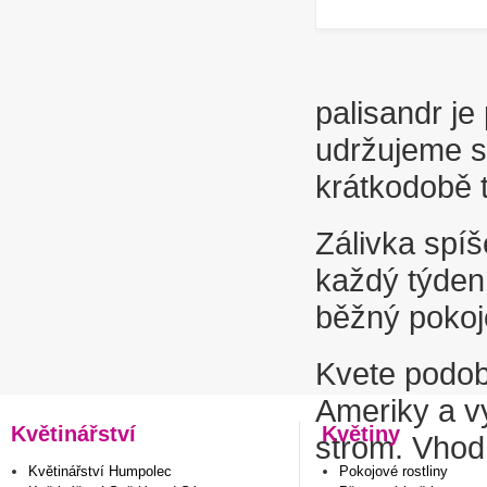
palisandr je
udržujeme s
krátkodobě 
Zálivka spíše
každý týden 
běžný pokoj
Kvete podobn
Ameriky a vy
Květinářství
Květiny
strom. Vhodn
Květinářství Humpolec
Pokojové rostliny