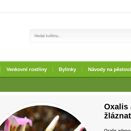
Venkovní rostliny
Bylinky
Návody na pěstov
Oxalis
žláznat
Oxalis adenop