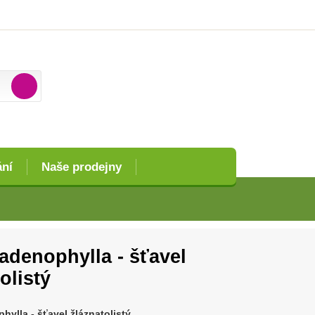
ání
Naše prodejny
 adenophylla - šťavel
olistý
hylla - šťavel žláznatolistý