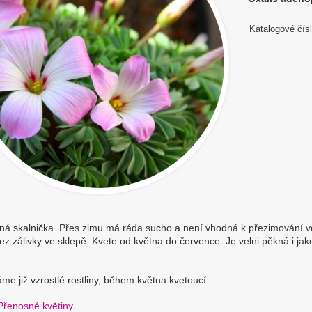
Katalogové čísl
ná skalnička. Přes zimu má ráda sucho a není vhodná k přezimování v
bez zálivky ve sklepě. Kvete od května do července. Je velni pěkná i ja
e již vzrostlé rostliny, během května kvetoucí.
Přenosné květiny