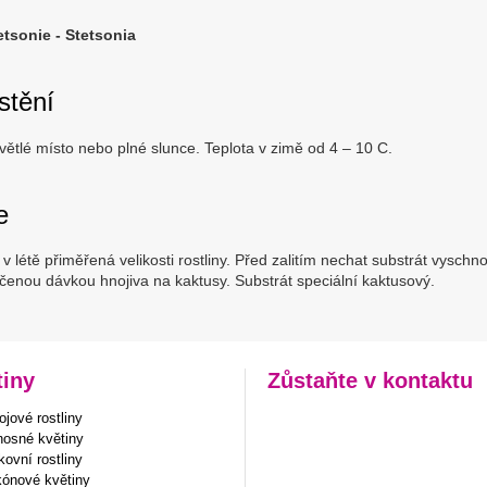
etsonie - Stetsonia
stění
větlé místo nebo plné slunce. Teplota v zimě od 4 – 10 C.
e
 v létě přiměřená velikosti rostliny. Před zalitím nechat substrát vyschn
enou dávkou hnojiva na kaktusy. Substrát speciální kaktusový.
tiny
Zůstaňte v kontaktu
jové rostliny
nosné květiny
ovní rostliny
kónové květiny