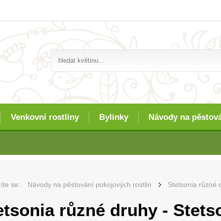
Venkovní rostliny
Bylinky
Návody na pěstov
íte se:
Návody na pěstování pokojových rostlin
Stetsonia různé 
etsonia různé druhy - Stets