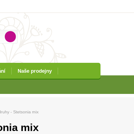
ání
Naše prodejny
druhy - Stetsonia mix
onia mix