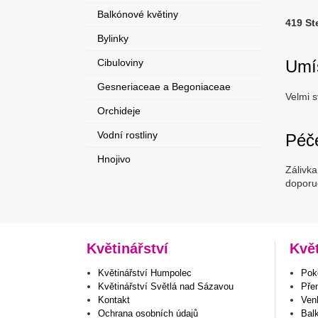
Balkónové květiny
419 St
Bylinky
Cibuloviny
Umí
Gesneriaceae a Begoniaceae
Velmi s
Orchideje
Vodní rostliny
Péč
Hnojivo
Zálivka
doporuč
Květinářství
Kvě
Květinářství Humpolec
Poko
Květinářství Světlá nad Sázavou
Pře
Kontakt
Venk
Ochrana osobních údajů
Bal